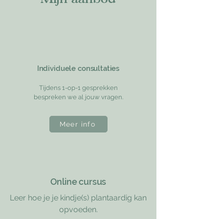
Individuele consultaties
Tijdens 1-op-1 gesprekken
bespreken we al jouw vragen.
Meer info
Online cursus
Leer hoe je je kindje(s) plantaardig kan
opvoeden.