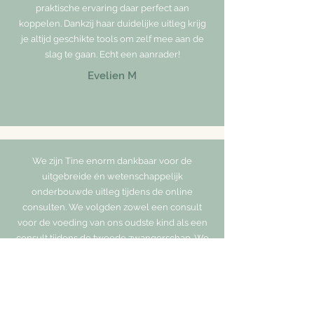
praktische ervaring daar perfect aan
koppelen. Dankzij haar duidelijke uitleg krijg
je altijd geschikte tools om zelf mee aan de
slag te gaan. Echt een aanrader!
Evelien M
We zijn Tine enorm dankbaar voor de
uitgebreide én wetenschappelijk
onderbouwde uitleg tijdens de online
consulten. We volgden zowel een consult
voor de voeding van ons oudste kind als een
consult tijdens de tweede zwangerschap. We
weten ondertussen goed waar we extra op
kunnen inzetten en zijn hierdoor meer
zelfzeker om ons kindjes plantaardig om te
voeden. Dank je wel!