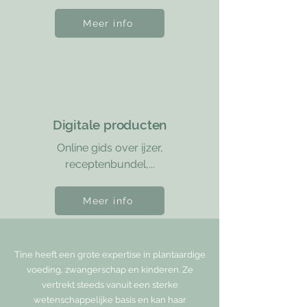
Meer info
Digitale producten
Online gids over ijzer,
receptenbundel,...
Meer info
Zij gingen je voor...
Tine heeft een grote expertise in plantaardige
voeding, zwangerschap en kinderen. Ze
vertrekt steeds vanuit een sterke
wetenschappelijke basis en kan haar