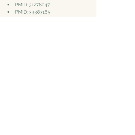
PMID: 31278047
PMID: 33383165
PMID: 19524224
PMID: 31584249
PMID: 23725149
PMID: 27886135
Conclusie
Fyto-oestrogenen uit soja hebben 
een complexe, maar overwegend 
gunstige werking in ons lichaam. Ze 
kunnen een milde oestrogene 
werking hebben bij lage 
hormoonspiegels en een 
beschermende, anti-oestrogene 
werking bij hoge hormoonspiegels. 
Daarnaast biedt soja tal van 
gezondheidsvoordelen zonder 