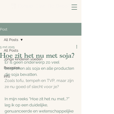
Post
All Posts
5 mrt 2025
All Posts
Hoe zit het nu met soja?
Jonge kinderen voeden
Er is geen onderwerp zo veel 
Recepten
besproken als soja en alle producten 
die soja bevatten.
Info
Zoals tofu, tempeh en TVP, maar zijn 
ze nu goed of slecht voor je?
In mijn reeks “Hoe zit het nu met…?” 
leg ik op een duidelijke, 
genuanceerde en wetenschappelijke 