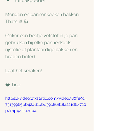
1 tl bakpoeder
Mengen en pannenkoeken bakken. 
That’s it! 👍
(Zeker een beetje vetstof in je pan 
gebruiken bij elke pannenkoek, 
rijstolie of plantaardige bakken en 
braden boter)
Laat het smaken!
❤️ Tine
https://video.wixstatic.com/video/80f89c_
73139965bb42461bbe39c86818a221d6/720
p/mp4/file.mp4